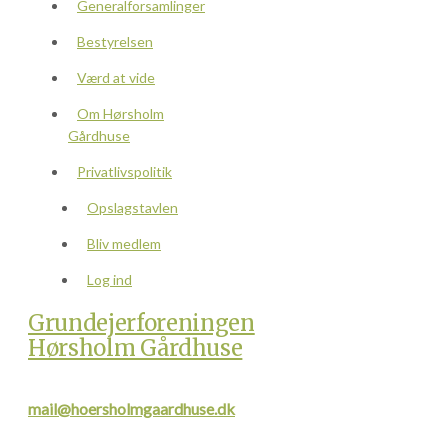
Generalforsamlinger
Bestyrelsen
Værd at vide
Om Hørsholm
Gårdhuse
Privatlivspolitik
Opslagstavlen
Bliv medlem
Log ind
Grundejerforeningen
Hørsholm Gårdhuse
mail@hoersholmgaardhuse.dk