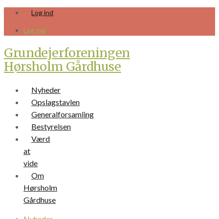
Skip
Log ind
to
content
Log ind
Grundejerforeningen
Hørsholm Gårdhuse
Nyheder
Opslagstavlen
Generalforsamling
Bestyrelsen
Værd
at
vide
Om
Hørsholm
Gårdhuse
Nyheder