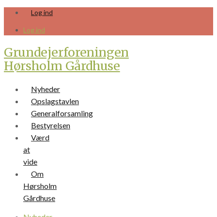
Skip
Log ind
to
content
Log ind
Grundejerforeningen
Hørsholm Gårdhuse
Nyheder
Opslagstavlen
Generalforsamling
Bestyrelsen
Værd
at
vide
Om
Hørsholm
Gårdhuse
Nyheder