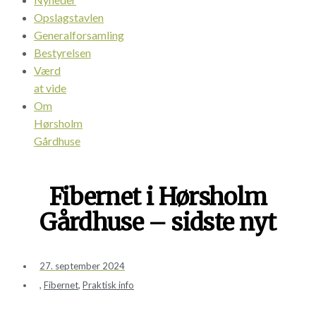
Opslagstavlen
Generalforsamling
Bestyrelsen
Værd
at vide
Om
Hørsholm
Gårdhuse
Fibernet i Hørsholm
Gårdhuse – sidste nyt
27. september 2024
,
Fibernet
,
Praktisk info