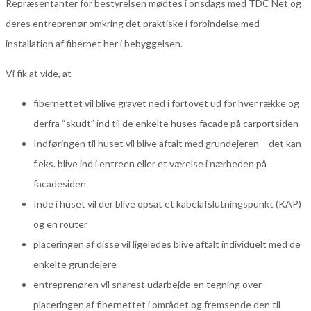
Repræsentanter for bestyrelsen mødtes i onsdags med TDC Net og
deres entreprenør omkring det praktiske i forbindelse med
installation af fibernet her i bebyggelsen.
Vi fik at vide, at
fibernettet vil blive gravet ned i fortovet ud for hver række og
derfra “skudt” ind til de enkelte huses facade på carportsiden
Indføringen til huset vil blive aftalt med grundejeren – det kan
f.eks. blive ind i entreen eller et værelse i nærheden på
facadesiden
Inde i huset vil der blive opsat et kabelafslutningspunkt (KAP)
og en router
placeringen af disse vil ligeledes blive aftalt individuelt med de
enkelte grundejere
entreprenøren vil snarest udarbejde en tegning over
placeringen af fibernettet i området og fremsende den til