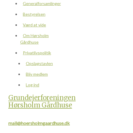
Generalforsamlinger
Bestyrelsen
Værd at vide
Om Hørsholm
Gårdhuse
Privatlivspolitik
Opslagstavlen
Bliv medlem
Log ind
Grundejerforeningen
Hørsholm Gårdhuse
mail@hoersholmgaardhuse.dk