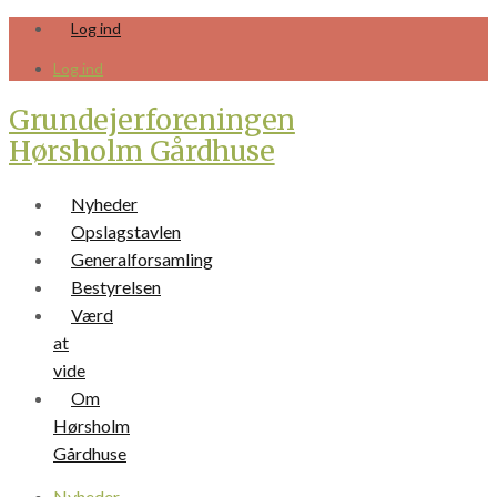
Skip
Log ind
to
content
Log ind
Grundejerforeningen
Hørsholm Gårdhuse
Nyheder
Opslagstavlen
Generalforsamling
Bestyrelsen
Værd
at
vide
Om
Hørsholm
Gårdhuse
Nyheder