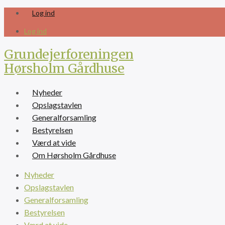
Skip
Log ind
to
content
Log ind
Grundejerforeningen
Hørsholm Gårdhuse
Nyheder
Opslagstavlen
Generalforsamling
Bestyrelsen
Værd at vide
Om Hørsholm Gårdhuse
Nyheder
Opslagstavlen
Generalforsamling
Bestyrelsen
Værd at vide