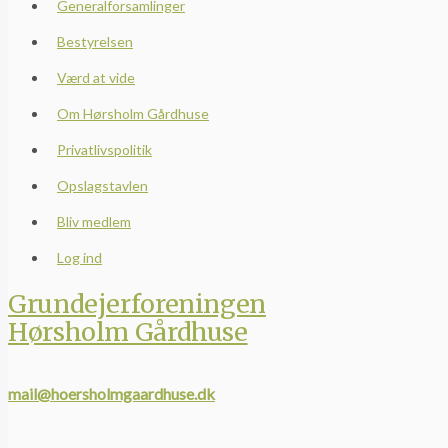
Generalforsamlinger
Bestyrelsen
Værd at vide
Om Hørsholm Gårdhuse
Privatlivspolitik
Opslagstavlen
Bliv medlem
Log ind
Grundejerforeningen
Hørsholm Gårdhuse
mail@hoersholmgaardhuse.dk