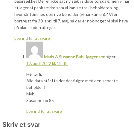
papirsække? Der er ikke sat ny sæk i sidste torsdag, men vi har
et lager af papirsække som vi kan sætte i beholderen. og
hvornår tømmes den nye beholder (vi har kun en).? Vi er
bortrejst fra 30. april til 7. maj, så der er nok noget vi skal have
på plads inden afrejse.
Log ind for at svare
Mads & Susanne Buhl Jørgensen
siger:
17. april 2022 kl. 18:48
Hej Girli.
Alle data står i folder der fulgte med den seneste
beholder !
Mvh
Susanne no 85
Log ind for at svare
Skriv et svar