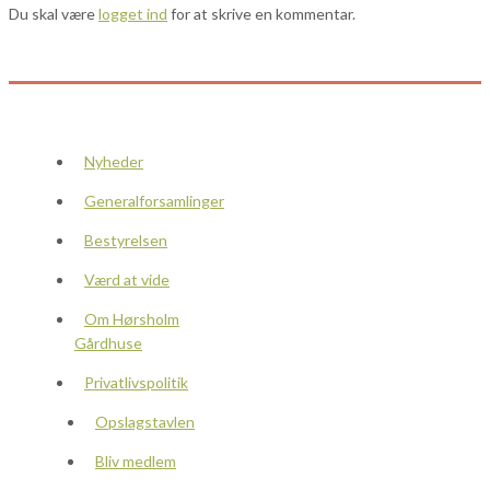
Du skal være
logget ind
for at skrive en kommentar.
Nyheder
Generalforsamlinger
Bestyrelsen
Værd at vide
Om Hørsholm
Gårdhuse
Privatlivspolitik
Opslagstavlen
Bliv medlem