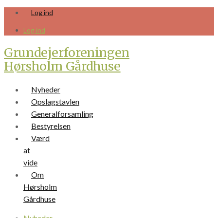
Skip
Log ind
to
content
Log ind
Grundejerforeningen
Hørsholm Gårdhuse
Nyheder
Opslagstavlen
Generalforsamling
Bestyrelsen
Værd
at
vide
Om
Hørsholm
Gårdhuse
Nyheder