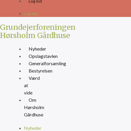
Log ind
Skip
to
Log ind
content
Grundejerforeningen
Hørsholm Gårdhuse
Nyheder
Opslagstavlen
Generalforsamling
Bestyrelsen
Værd
at
vide
Om
Hørsholm
Gårdhuse
Nyheder