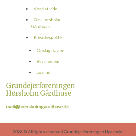
Værd at vide
Om Hørsholm
Gårdhuse
Privatlivspolitik
Opslagstavlen
Bliv medlem
Log ind
Grundejerforeningen
Hørsholm Gårdhuse
mail@hoersholmgaardhuse.dk
2026 © All rights reserved Grundejerforeningen Hørsholm